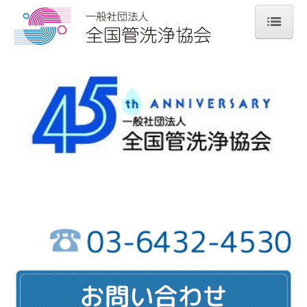
ホーム
協会案内
協会案内
あいさつ
組織図
役員名簿
支部紹介
会員・優良事業者一覧
会員一覧
優良事業者一覧
優良事業者認定・更新申請