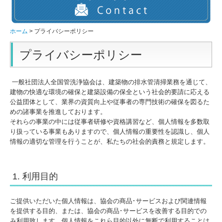
研修・講習情報
従事者研修とは
ホーム
プライバシーポリシー
従事者研修スケジュール
プライバシーポリシー
資格講習スケジュール
資格(zoom)再講習とは
一般社団法人全国管洗浄協会は、建築物の排水管清掃業務を通じて、
建物の快適な環境の確保と建築設備の保全という社会的要請に応える
資格(zoom)再講習スケジュール
公益団体として、業界の資質向上や従事者の専門技術の確保を図るた
技士資格講習とは
めの諸事業を推進しております。
それらの事業の中には従事者研修や資格講習など、個人情報を多数取
技術情報
り扱っている事業もありますので、個人情報の重要性を認識し、個人
情報の適切な管理を行うことが、私たちの社会的責務と規定します。
排水管関連
Q&A
1. 利用目的
動画配信
ご提供いただいた個人情報は、協会の商品･サービスおよび関連情報
関連情報
を提供する目的、または、協会の商品･サービスを改善する目的での
登録・申請に関すること
み利用致します。個人情報をこれら目的以外に無断で利用することは