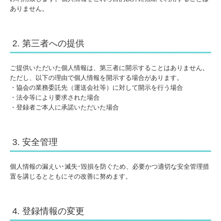
ありません。
ガイドライン
関連団体一覧
2. 第三者への提供
関連情報・その他
入会のご案内・申込書
ご提供いただいた個人情報は、第三者に開示することはありません。
ただし、以下の理由で個人情報を開示する場合があります。
・協会の業務委託先（運送会社等）に対して開示を行う場合
登録変更届
・法令等により要求された場合
・登録者ご本人に承諾いただいた場合
共同購買
プライバシーポリシー
3. 安全管理
個人情報の漏えい･滅失･毀損を防ぐため、必要かつ適切な安全管理措
置を講じるとともにその改善に努めます。
4. 登録情報の変更