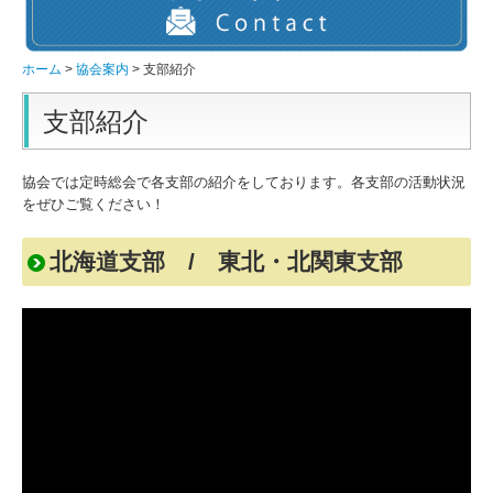
研修・講習情報
従事者研修とは
ホーム
協会案内
支部紹介
従事者研修スケジュール
支部紹介
資格講習スケジュール
資格(zoom)再講習とは
協会では定時総会で各支部の紹介をしております。各支部の活動状況
をぜひご覧ください！
資格(zoom)再講習スケジュール
技士資格講習とは
北海道支部 / 東北・北関東支部
技術情報
排水管関連
Q&A
動画配信
関連情報
登録・申請に関すること