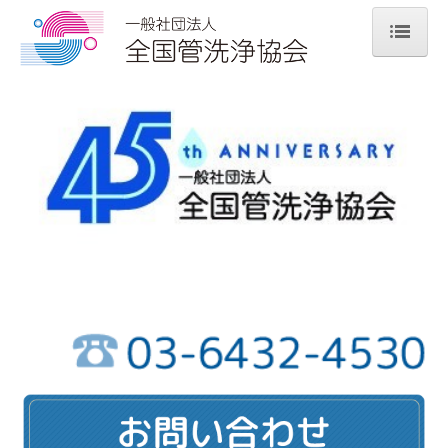
ホーム
協会案内
協会案内
あいさつ
組織図
役員名簿
支部紹介
会員・優良事業者一覧
会員一覧
優良事業者一覧
優良事業者認定・更新申請